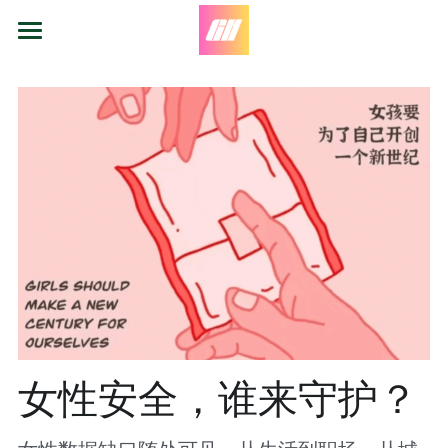
主页
项目
愿景
HPV疫苗青少年女性接种推广计划
守护女性安全，如何维护女性消费权
关于
女性安全，谁来守护？