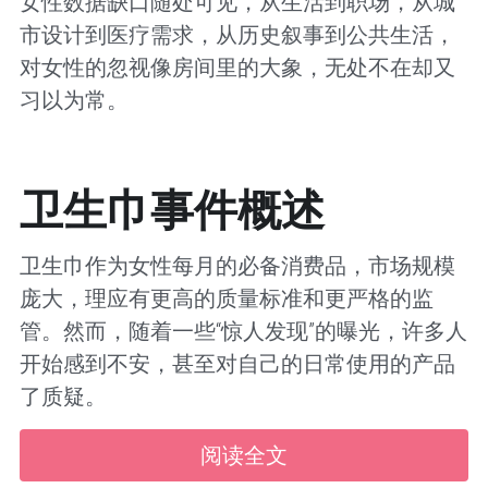
女性数据缺口随处可见，从生活到职场，从城
市设计到医疗需求，从历史叙事到公共生活，
对女性的忽视像房间里的大象，无处不在却又
习以为常。
卫生巾事件概述
卫生巾作为女性每月的必备消费品，市场规模
庞大，理应有更高的质量标准和更严格的监
管。然而，随着一些“惊人发现”的曝光，许多人
开始感到不安，甚至对自己的日常使用的产品
了质疑。 
阅读全文